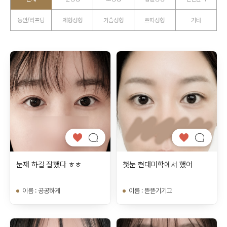
동안/리프팅
체형성형
가슴성형
쁘띠성형
기타
눈재 하길 잘했다 ㅎㅎ
첫눈 현대미학에서 했어
이름
:
공공하게
이름
:
뜯뜯기기고