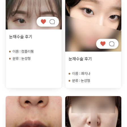
눈재수술 후기
이름
:
컴플리퉁
눈재수술 후기
분류
:
눈성형
이름
:
괘치냐
분류
:
눈성형