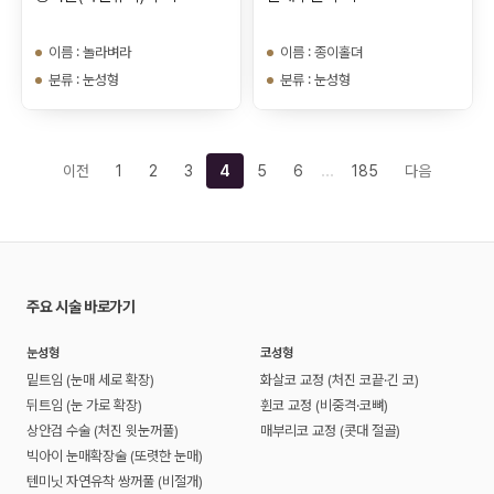
이름
:
놀라벼라
이름
:
종이홀뎌
분류
:
눈성형
분류
:
눈성형
…
이전
1
2
3
4
5
6
185
다음
주요 시술 바로가기
눈성형
코성형
밑트임 (눈매 세로 확장)
화살코 교정 (처진 코끝·긴 코)
뒤트임 (눈 가로 확장)
휜코 교정 (비중격·코뼈)
상안검 수술 (처진 윗눈꺼풀)
매부리코 교정 (콧대 절골)
빅아이 눈매확장술 (또렷한 눈매)
텐미닛 자연유착 쌍꺼풀 (비절개)