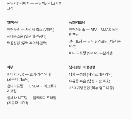
눈밑지방재배치 — 눈밑꺼짐·다크서클
교정
안면윤곽
동안/리프팅
안면윤곽 — 사각턱 축소 (V라인)
안면거상술 — REAL SMAS 동안
리프팅
광대축소술 (앞광대·옆광대)
실리프팅 — 밀착 실리프팅 (처진 볼·
턱끝성형 (무턱·주걱턱·앞턱)
턱선)
미니 리프팅 (SMAS 부분거상)
피부
남자성형 · 체형성형
써마지 FLX — 효과·가격 안내
남자 눈성형 (자연스러운 라인)
(고주파 리프팅)
여유증 수술 (남성 가슴 축소)
온다리프팅 — ONDA 마이크로파
360 지방흡입 (복부·옆구리·등)
리프팅
울쎄라 리프팅 — 울쎄라피 프라임
(초음파 HIFU)