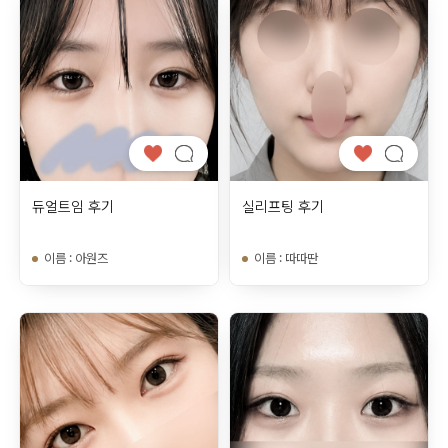
듀얼트임 후기
실리프팅 후기
이름
:
아원즈
이름
:
따따딴