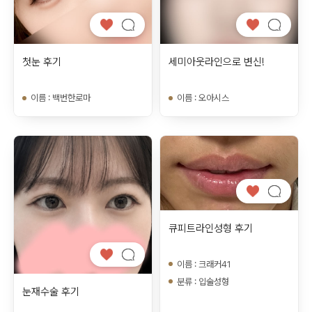
첫눈 후기
세미아웃라인으로 변신!
이름
:
백번한로마
이름
:
오아시스
큐피트라인성형 후기
이름
:
크래커41
분류
:
입술성형
눈재수술 후기