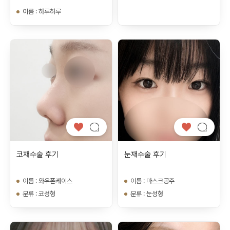
이름
:
하루하루
코재수술 후기
눈재수술 후기
이름
:
와우폰케이스
이름
:
마스크공주
분류
:
코성형
분류
:
눈성형