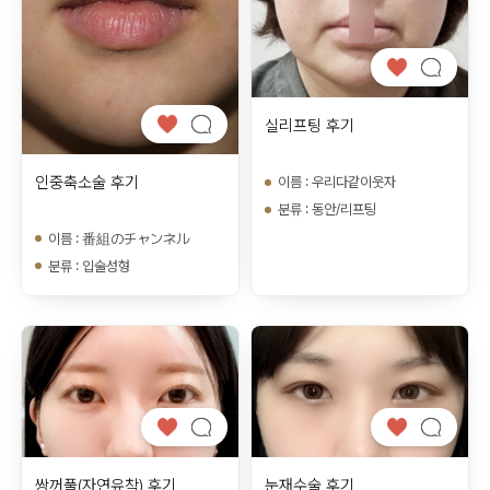
실리프팅 후기
인중축소술 후기
이름
:
우리다같이웃자
분류
:
동안/리프팅
이름
:
番組のチャンネル
분류
:
입술성형
쌍꺼풀(자연유착) 후기
눈재수술 후기