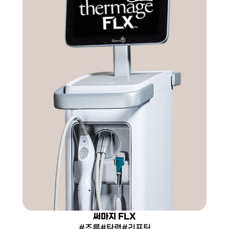
써마지 FLX
#주름#탄력#리프팅