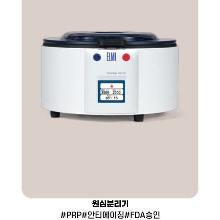
원심분리기
#PRP#안티에이징#FDA승인