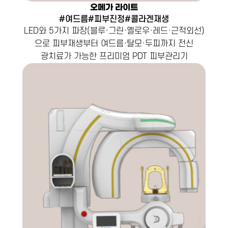
오메가 라이트
#여드름#피부진정#콜라겐재생
LED와 5가지 파장(블루·그린·옐로우·레드·근적외선)
으로 피부재생부터 여드름·탈모·두피까지 전신
광치료가 가능한 프리미엄 PDT 피부관리기