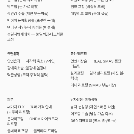
뒤트임 (눈 가로 확장)
휜코 교정 (비중격·코뼈)
상안검 수술 (처진 윗눈꺼풀)
매부리코 교정 (콧대 절골)
빅아이 눈매확장술 (또렷한 눈매)
텐미닛 자연유착 쌍꺼풀 (비절개)
눈밑지방재배치 — 눈밑꺼짐·다크서클
교정
안면윤곽
동안/리프팅
안면윤곽 — 사각턱 축소 (V라인)
안면거상술 — REAL SMAS 동안
리프팅
광대축소술 (앞광대·옆광대)
실리프팅 — 밀착 실리프팅 (처진 볼·
턱끝성형 (무턱·주걱턱·앞턱)
턱선)
미니 리프팅 (SMAS 부분거상)
피부
남자성형 · 체형성형
써마지 FLX — 효과·가격 안내
남자 눈성형 (자연스러운 라인)
(고주파 리프팅)
여유증 수술 (남성 가슴 축소)
온다리프팅 — ONDA 마이크로파
360 지방흡입 (복부·옆구리·등)
리프팅
울쎄라 리프팅 — 울쎄라피 프라임