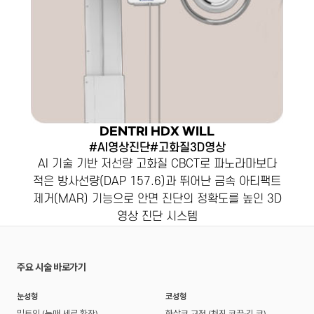
DENTRI HDX WILL
#AI영상진단#고화질3D영상
AI 기술 기반 저선량 고화질 CBCT로 파노라마보다
적은 방사선량(DAP 157.6)과 뛰어난 금속 아티팩트
제거(MAR) 기능으로 안면 진단의 정확도를 높인 3D
영상 진단 시스템
주요 시술 바로가기
눈성형
코성형
밑트임 (눈매 세로 확장)
화살코 교정 (처진 코끝·긴 코)