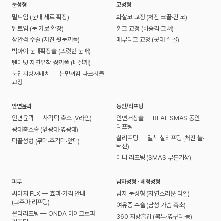
눈성형
코성형
밑트임 (눈매 세로 확장)
화살코 교정 (처진 코끝·긴 코)
뒤트임 (눈 가로 확장)
휜코 교정 (비중격·코뼈)
상안검 수술 (처진 윗눈꺼풀)
매부리코 교정 (콧대 절골)
빅아이 눈매확장술 (또렷한 눈매)
텐미닛 자연유착 쌍꺼풀 (비절개)
눈밑지방재배치 — 눈밑꺼짐·다크서클
교정
안면윤곽
동안/리프팅
안면윤곽 — 사각턱 축소 (V라인)
안면거상술 — REAL SMAS 동안
리프팅
광대축소술 (앞광대·옆광대)
실리프팅 — 밀착 실리프팅 (처진 볼·
턱끝성형 (무턱·주걱턱·앞턱)
턱선)
미니 리프팅 (SMAS 부분거상)
피부
남자성형 · 체형성형
써마지 FLX — 효과·가격 안내
남자 눈성형 (자연스러운 라인)
(고주파 리프팅)
여유증 수술 (남성 가슴 축소)
온다리프팅 — ONDA 마이크로파
360 지방흡입 (복부·옆구리·등)