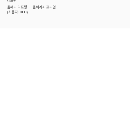
리프팅
울쎄라 리프팅 — 울쎄라피 프라임
(초음파 HIFU)
고객상담센터
02-546-4545~6
카카오톡:@현대미학성형외과
서울특별시 강남구 도산대로 114 (논현동) 수일빌딩 2F, 6F
현대미학성형외과의원
사업자등록번호
211-09-53721
고객상담센터
02-546-4545~6